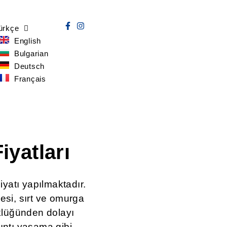
ürkçe
English
Bulgarian
Deutsch
Français
yatları
yatı yapılmaktadır.
si, sırt ve omurga
üklüğünden dolayı
kıntı yaşama gibi