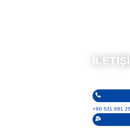
RUN!
İLETİŞ
ak ve randevu
Bilgi almak iç
lirsiniz.
ulaşabilirsiniz
+90 531 881 2