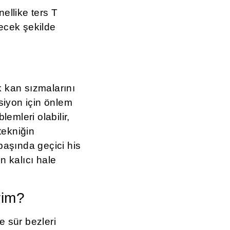
nellike ters T
necek şekilde
 kan sızmalarını
siyon için önlem
emleri olabilir,
tekniğin
başında geçici his
n kalıcı hale
yim?
 sür bezleri