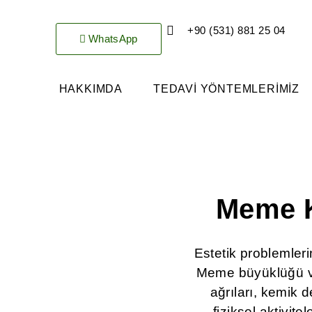
+90 (531) 881 25 04
WhatsApp
HAKKIMDA
TEDAVI YÖNTEMLERIMIZ
Meme K
Estetik problemler
Meme büyüklüğü ve
ağrıları, kemik 
fiziksel aktivit