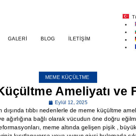
T
GALERI
BLOG
İLETIŞIM
MEME KÜÇÜLTME
,
üçültme Ameliyatı ve Fi
Eylül 12, 2025
in dışında tıbbı nedenlerle de meme küçültme ameli
 ağırlığına bağlı olarak vücudun öne doğru eğilme
deformasyonları, meme altında gelişen pişik , büy
eleriniz kısıtlanıyorsa veya uygun giysi bulamada sı