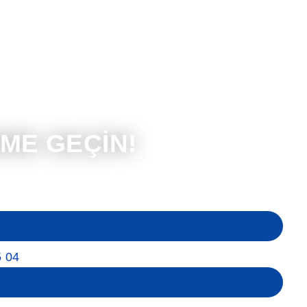
İME GEÇİN!
in e-posta gönderebilir
veya telefonla bize
.
5 04