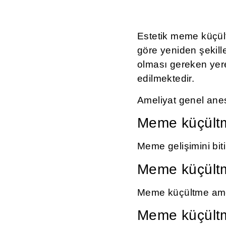
Estetik meme küçül
göre yeniden şekill
olması gereken yere
edilmektedir.
Ameliyat genel anest
Meme küçültme
Meme gelişimini bit
Meme küçültme
Meme küçültme ameli
Meme küçültm