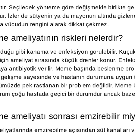
attır. Seçilecek yönteme göre değişmekle birlikte ge
olur. İzler de sütyenin ya da mayonun altında gizle
a vücudun rengini alarak dikkat çekmez.
 ameliyatının riskleri nelerdir?
duğu gibi kanama ve enfeksiyon görülebilir. Küçük
için ameliyat sırasında küçük drenler konur. Enfek
ya antibiyotik verilir. Meme başında beslenme probl
i gelişme sayesinde ve hastanın durumuna uygun 
nümüzde pek rastlanan bir problem değildir. Meme 
durum çoğu hastada geçici bir durumdur ancak baze
 ameliyatı sonrası emzirebilir mi
yatlarında emzirebilme açısından süt kanalları ve