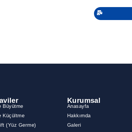
drbesirozturk
Akasya AVM A2 
İstanbul
aviler
Kurumsal
 Büyütme
Anasayfa
 Küçültme
Hakkımda
ift (Yüz Germe)
Galeri