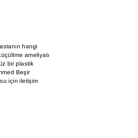
hastanın hangi
küçültme ameliyatı
z bir plastik
ammed Beşir
 için iletişim