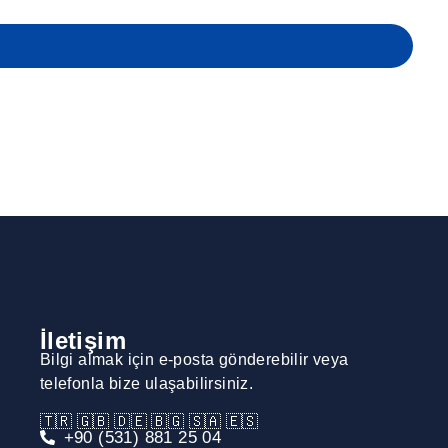
@gmail.com
Kule Kat: 36 Daire: 246 Acıbadem, Üsküdar /
İletişim
Bilgi almak için e-posta gönderebilir veya
telefonla bize ulaşabilirsiniz.
🇹🇷 🇬🇧 🇩🇪 🇧🇬 🇸🇦 🇪🇸
+90 (531) 881 25 04