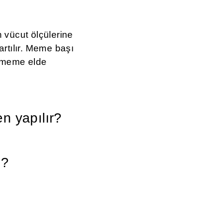
vücut ölçülerine
artılır. Meme başı
r meme elde
n yapılır?
ı?