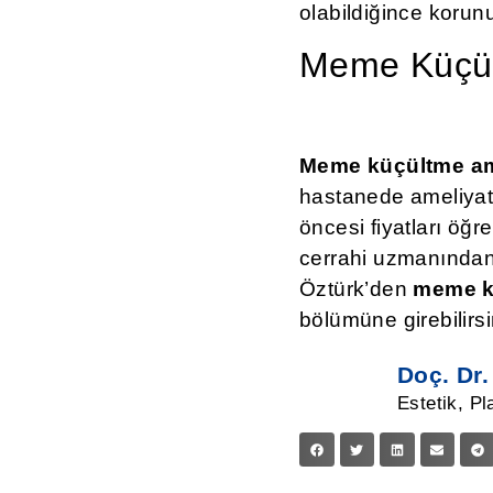
olabildiğince korunu
Meme Küçült
Meme küçültme amel
hastanede ameliyat 
öncesi fiyatları öğ
cerrahi uzmanından
Öztürk’den
meme k
bölümüne girebilirsi
Doç. Dr.
Estetik, Pl