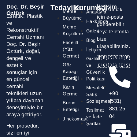
Doç. Dr. Beşir
Tedaviler
Kurumsal
İletişim
Bilgi almak
Meme
Anasayfa
Öztürk
Estetik, Plastik
için e-posta
Büyütme
Hakkımda
ve
gönderebilir
Meme
Rekonstrüktif
Galeri
veya telefonla
Küçültme
Cerrahi Uzmanı
bize
Blog
Facelift
Doç. Dr. Beşir
ulaşabilirsiniz.
(Yüz
İletişim
Öztürk, doğal,
Germe)
dengeli ve
🇹🇷 🇬🇧 🇩🇪
Gizlilik
Göz
estetik
ve
🇧🇬 🇸🇦 🇪🇸
Kapağı
sonuçlar için
Güvenlik
Estetiği
Politikası
en güncel
cerrahi
Karın
Mesafeli
teknikleri uzun
+90
Germe
Satış
yıllara dayanan
(531)
Sözleşmesi
Burun
deneyimiyle bir
881 25
Estetiği
Teslimat
araya getiriyor.
04
ve İade
Jinekomasti
Şartları
Her prosedür,
sizi en iyi