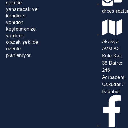
şekilde
yansıtacak ve
drbesirozt
kendinizi
yeniden
keşfetmenize
yardımcı
Akasya
olacak şekilde
AVM A2
özenle
planlanıyor.
Kule Kat:
36 Daire:
246
Acıbadem,
Üsküdar /
İstanbul