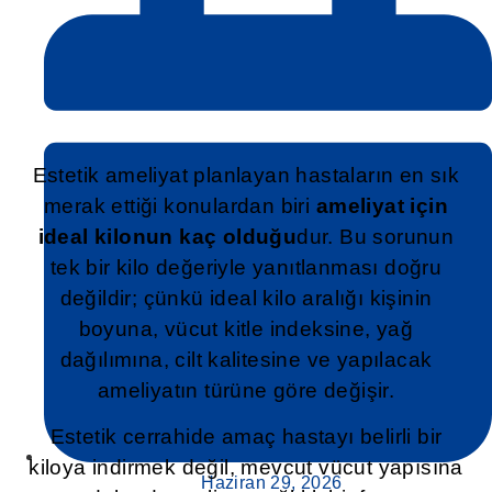
Estetik ameliyat planlayan hastaların en sık
merak ettiği konulardan biri
ameliyat için
ideal kilonun kaç olduğu
dur. Bu sorunun
tek bir kilo değeriyle yanıtlanması doğru
değildir; çünkü ideal kilo aralığı kişinin
boyuna, vücut kitle indeksine, yağ
dağılımına, cilt kalitesine ve yapılacak
ameliyatın türüne göre değişir.
Estetik cerrahide amaç hastayı belirli bir
kiloya indirmek değil, mevcut vücut yapısına
Haziran 29, 2026